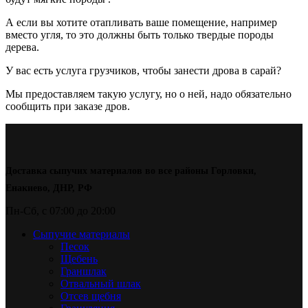
А если вы хотите отапливать ваше помещение, например
вместо угля, то это должны быть только твердые породы
дерева.
У вас есть услуга грузчиков, чтобы занести дрова в сарай?
Мы предоставляем такую услугу, но о ней, надо обязательно
сообщить при заказе дров.
Доставка сыпучих материалов во все районы Горловки,
Енакиево, ДНР, РФ
Пн-Сб, с 07:00 до 20:00
Сыпучие материалы
Песок
Щебень
Граншлак
Отвальный шлак
Отсев щебня